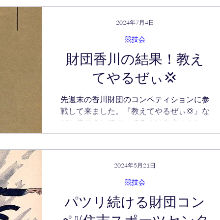
子園大会が開催されている様子です。この
お盆前の一年間でイッチバン暑いであろう
2024年7月4日
時期に、私共のマニアックニッチ趣味ｗの
競技会
競技ダンスは、シレっとcompetitionを...
財団香川の結果！教え
てやるぜぃ💢
先週末の香川財団のコンペティションに参
戦して来ました。『教えてやるぜぃ💢』な
どと偉そうにほざいてるのは自虐ネタなの
でwお許し下さい。 私達の参戦カテゴリー
はモダンA級とラテンA級戦。シニア戦は
今回開催ナッシングです。 A級戦もかれこ
2024年5月21日
れ10回は出ているので、新参者チック感
を...
競技会
パツリ続ける財団コン