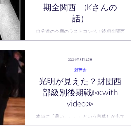
期全関西 (Kさんの
話）
自分達の今期のラストコンペ！後期全関西
に出場して参りました。先ずは結果から(
◠‿◠ ) ラテンシニア戦 ルンバ２位
パソ２位 スタンダー
ドシニア戦 タンゴ４位
2024年8月12日
スロー３位 スタ
競技会
ンダードA級 1回戦敗退...
光明が見えた？財団西
部級別後期戦❕≪with
video≫
本当に「暑い。。。」という言葉しか出て
こない猛暑の日本列島ですが、高校野球も
二部制とかで、日中の酷暑時間をさけて甲