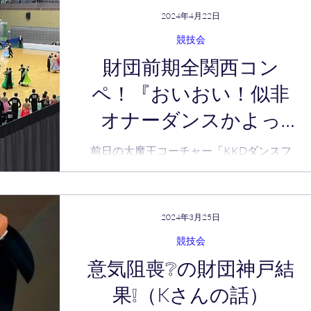
らず施設に問い合わせが殺到したり、直接
2024年4月22日
来場してフロアを見せてくれと直撃したり
のアマ...
競技会
財団前期全関西コン
ペ！『おいおい！似非
オナーダンスかよっ
ｗ』
前日の大魔王コーチャー「KKDダンスフ
ェス」の興奮も冷めやらぬまま、五月山体
育館でのcompetition！前期全関西級別ダ
ンスが開催されました。 昨日のパーティ
ーの主宰かつ代表の大魔王コーチャーも役
2024年3月25日
員としてｗ早朝から入られているとの事
競技会
で、大層お疲れだったのでは？と思うま
意気阻喪❔の財団神戸結
で...
果❕（Kさんの話）