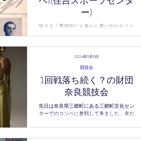
ペ❕(住吉スポーツセンタ
ー)
皆さま！季節的にも春から夏に向かおうと
しているこの頃ですが、私達は日頃の練習
とレッスンの成果を確かめるべく大阪市の
南端の住吉スポーツセンターにて財団コン
ペティションに参戦して参りました。 結
2024年5月8日
果が出ていない時は、ブログを書くにも筆
競技会
が進まず（笑）出来れば思い出したくない
1回戦落ち続く？の財団
のが本音...
奈良競技会
先日は奈良県三郷町にある三郷町文化セン
ターでのコンペに参戦して来ました。未だ
かつて来た事のない会場です。 財団のホ
ームページに警告⚠️が出ておりまして、近
隣に駐車場が無いと告知しているにも関わ