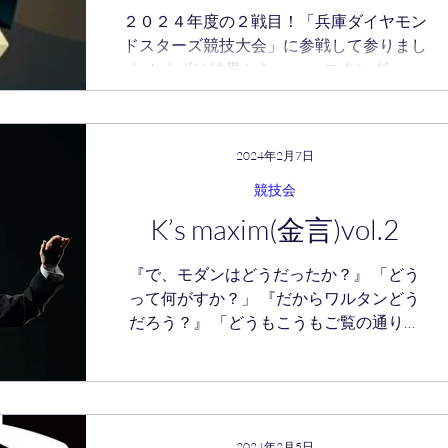
２０２４年度の２戦目！「兵庫ダイヤモン
ドスターズ競技大会」に参戦して参りまし
た！まずは結果から・・・ スタンダード
Ａ級戦！・・・・１回戦敗退（２８点中１
０点の４３組中３４位） スタンダードシ
ニア戦！（ワルツ）・・・・７位（最下位
2024年2月7日
ｗ）...
競技会
K’s maxim(金言)vol.2
『で、モダンはどうだったか？』 「どう
って何がすか？」 『だからワルタンどう
だろう？』 「どうもこうもご覧の通りで
すよ」 『っwおまえはアッフォか（笑）』
『銅！銅メダル🥉３位って事だよ』
「笑 そう言う事ですか。はい３位っす」
『あのメンツで３位なら上出来だな』...
2024年2月5日