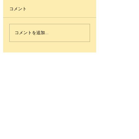
コメント
パフパフ禁止令‼️（KT
結局！南極！BASI
コメントを追加…
テク１７備忘録）
（KT テク１６備
≪with video≫
≪with video≫