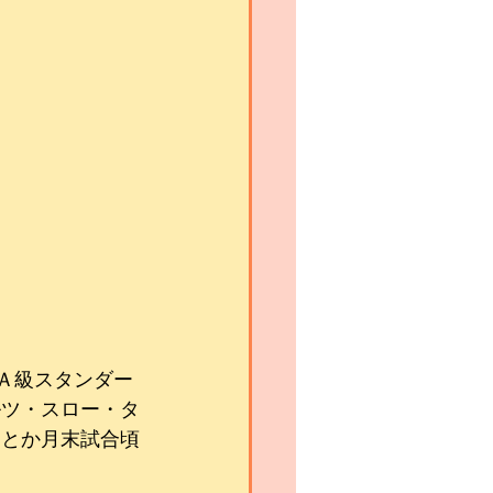
Ａ級スタンダー
ルツ・スロー・タ
んとか月末試合頃