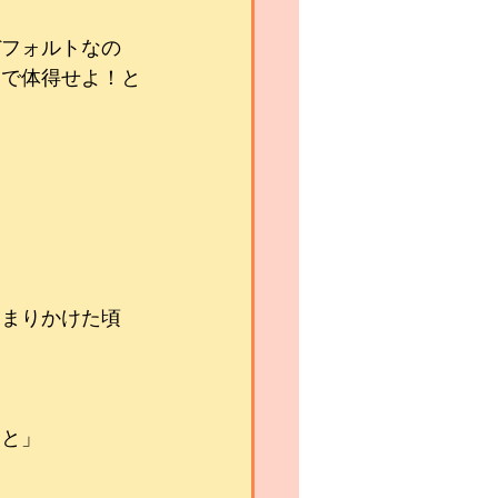
デフォルトなの
スで体得せよ！と
深まりかけた頃
ｗと」