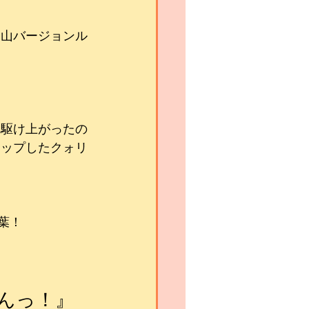
月山バージョンル
に駆け上がったの
アップしたクォリ
葉！
んっ！』