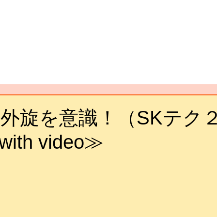
外旋を意識！（SKテク
th video≫