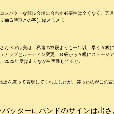
コンパクトな競技会場に合わす必要性は全くなく、五
踊る時期との事( ..)φメモメモ
さんペアは実は、私達の算段よりも一年以上早くＡ級
ュアップとルーティン変更、Ｂ級からＡ級にステージ
、2023年度は走りながら実践してると。
、私達を慮って表現してくれましたが、笑ったのがこの言
ンバッターにバンドのサインは出さ