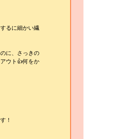
要するに細かい繊
いのに、さっきの
アウト👍何をか
です！