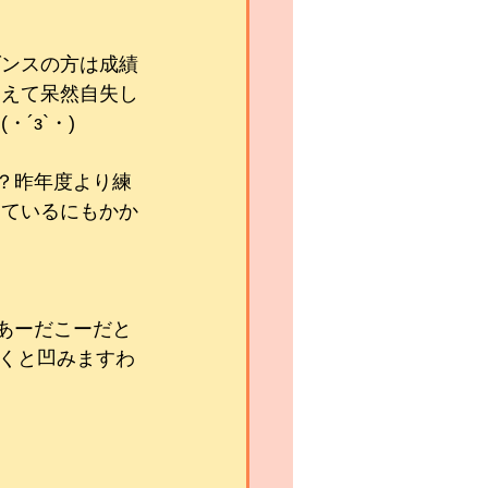
ダンスの方は成績
わえて呆然自失し
´з`・)
？昨年度より練
しているにもかか
あーだこーだと
続くと凹みますわ