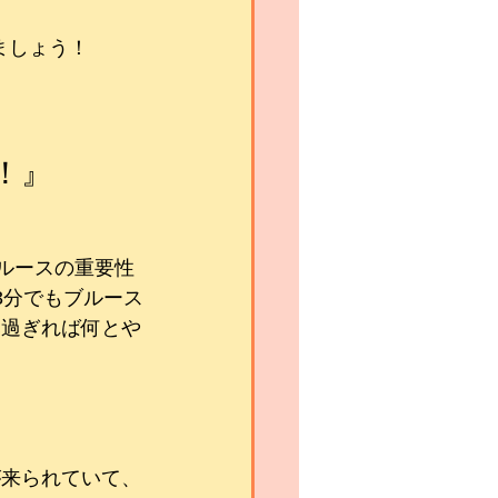
ましょう！
！』
ルースの重要性
3分でもブルース
元過ぎれば何とや
が来られていて、