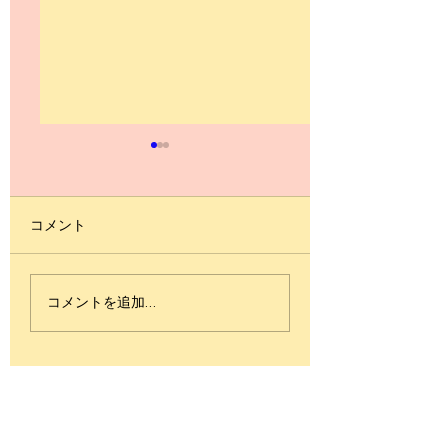
コメント
古内東子 / KISEKI
Takao Tajima Dis
コメントを追加…
graphy Concert Vo