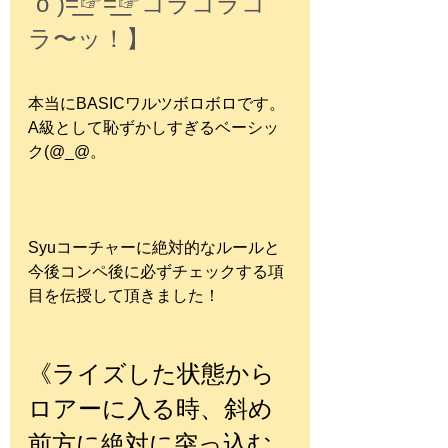
`o´)=͟͟͞͞☞=͟͟͞͞☞コラコラコ
ラ〜ッ！】
本当にBASICワルツボロボロです。
A級として恥ずかしすぎるベーシッ
ク(@_@。
Syuコーチャーに絶対的なルールと
今後コンペ後に必ずチェックする項
目を伝授して頂きました！
《ライズした状態から
ロアーに入る時、斜め
前方に絶対に突っ込む