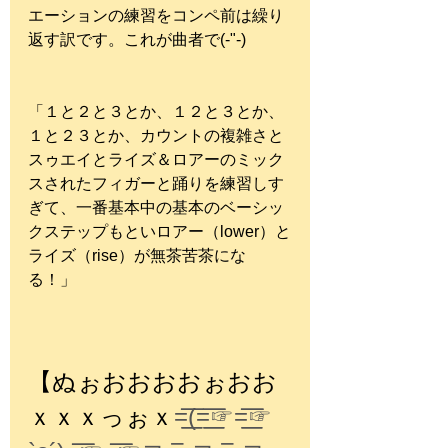
エーションの練習をコンペ前は繰り
返す訳です。これが曲者で(-"-)
「１と２と３とか、１２と３とか、
１と２３とか、カウントの複雑さと
スゥエイとライズ＆ロアーのミック
スされたフィガーと踊りを練習しす
ぎて、一番基本中の基本のベーシッ
クステップもといロアー（lower）と
ライズ（rise）が無茶苦茶にな
る！」
【ぬぉおおおおぉおお
ｘｘｘっぉｘ
=͟͟͞͞(=͟͟͞͞☞=͟͟͞͞☞