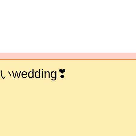
wedding❣