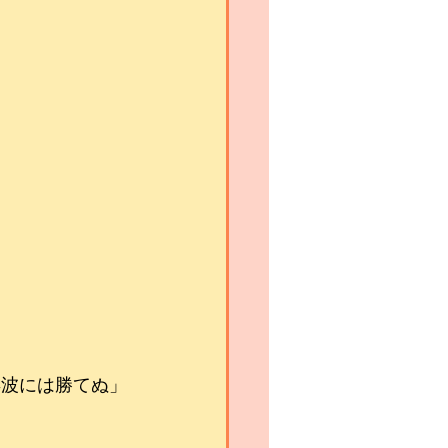
年波には勝てぬ」