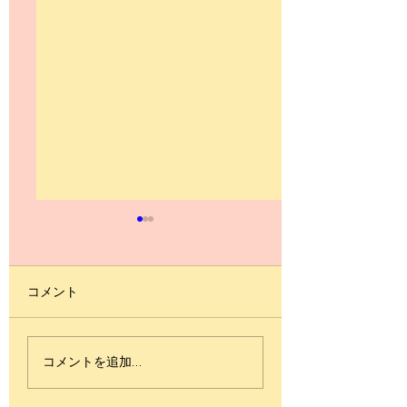
コメント
スリーフォーラウェイ
スローの距離伸び
コメントを追加…
踊れますか？
すか？≪with vid