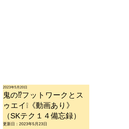
2023年5月20日
鬼の⁉フットワークとス
ゥエイ❕《動画あり》
（SKテク１４備忘録）
更新日：
2023年5月23日