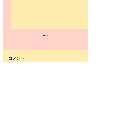
コメント
スリーフォーラウェイ
スローの距離伸び
コメントを追加…
踊れますか？
すか？≪with vid