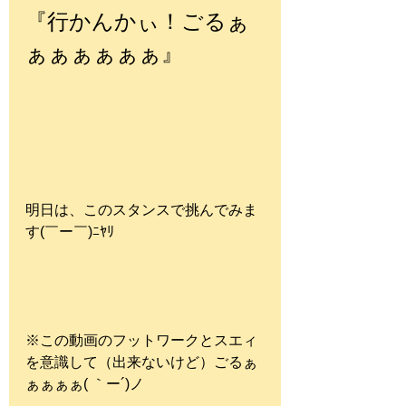
『行かんかぃ！ごるぁ
ぁぁぁぁぁぁ』
明日は、このスタンスで挑んでみま
す(￣ー￣)ﾆﾔﾘ
※この動画のフットワークとスエィ
を意識して（出来ないけど）ごるぁ
ぁぁぁぁ( ｀ー´)ノ