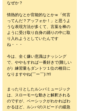
なぜか？
情熱的なとか官能的なとかｗ「何言
ってんだ？アッフォか！」と思うよ
うな表現方法が多くて、言葉を棒の
ように受け取り自身の踊りの中に取
り入れようとしていたんです
ね・・・
今は、全く嫌い意識はナッシング
で、ややもすれば一番好きで(難しい
が）練習量もダントツ１位の種目に
なりますやね(￣ー￣)ﾆﾔﾘ
まったりとしたルンバミュージック
は、スローモーな動きと解釈される
のですが、ベーシックがわかればわ
かるほど、ルンバのスピードの緩急