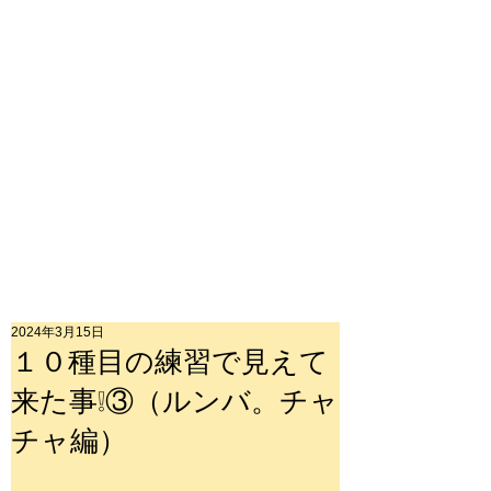
2024年3月15日
１０種目の練習で見えて
来た事❕③（ルンバ。チャ
チャ編）