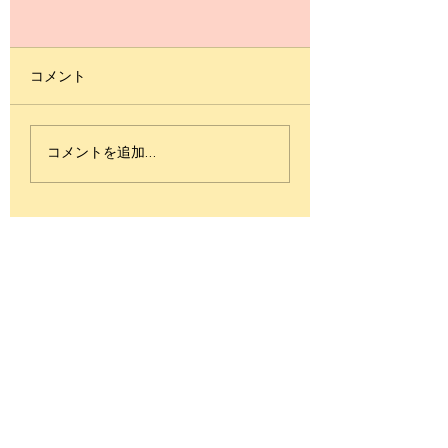
コメント
DUET Perm, RUS |
[廣島悠仁 大西咲
コメントを追加…
2014 World Formation
WDSF Super Gra
Latin | DanceSportTotal
Prix PD Standard 
Blackpool Tango