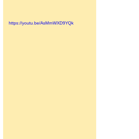
https://youtu.be/AsMmWXD9YQk