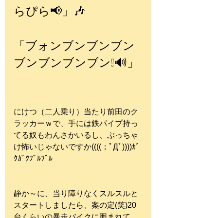
らぴら📢」🎶
「ブォンブンブンブン
ブンブンブンブン❕🔊」
にけつ（二人乗り）当たり前田のク
ラッカーｗで、手には鉄パイプ持っ
てる奴もわんさかいるし、ぶっちゃ
け怖いじゃないですか((((；ﾟДﾟ))))ｶﾞ
ｸｶﾞｸﾌﾞﾙﾌﾞﾙ
静か～に、当り障りなくスルスルと
スタートしましたら、案の定(笑)20
台くらいの暴走バイクに囲まれて