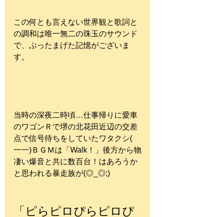
この何とも言えない世界観と歌詞と
の調和は唯一無二の珠玉のサウンド
で、ぶったまげた記憶がございま
す。
当時の深夜二時頃…仕事帰りに愛車
のワゴンＲで堺の北花田近辺の交差
点で信号待ちをしていたワタクシ( 
一一)ＢＧＭは「Walk！」後方から物
凄い爆音と共に数百台！はあろうか
と思われる暴走族が(◎_◎;)
「ピらピロぴらピロぴ