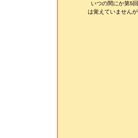
  いつの間にか第5回って(°▽°)1回目の王監督の時の優勝のインパクトが強すぎて、2回以降
は覚えていませんが