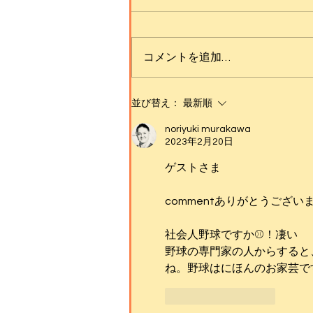
コメントを追加…
【SPECIAL SHOWCASE】
並び替え：
最新順
RUSHBALL ( Kyoka &
MAiKA ) │ Red Bull BC One
noriyuki murakawa
2018 Japan Cypher
2023年2月20日
ゲストさま
commentありがとうござい
社会人野球ですか⚾️！凄い
野球の専門家の人からすると
ね。野球はにほんのお家芸で
いいね！
返信