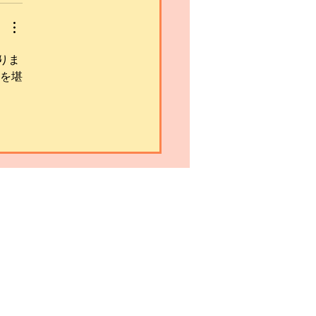
りま
負を堪