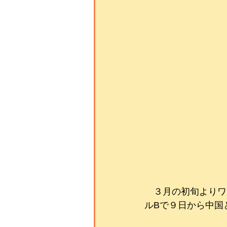
　３月の初旬よりワ
ルBで９日から中国と