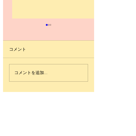
コメント
古内東子 / KISEKI
Takao Tajima Dis
コメントを追加…
graphy Concert Vo