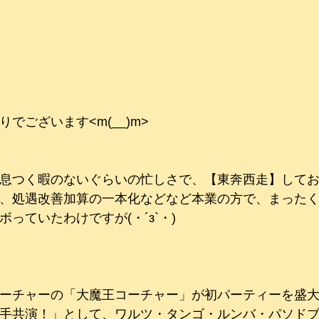
でございます<m(__)m>
息つく暇のないぐらいの忙しさで、【東奔西走】して
、処遇改善加算の一本化などなど本業の方で、まった
っていたわけですが(・´з`・)
ーチャーの「大魔王コーチャー」が初パーティーを盛
手共演！」として、ワルツ・タンゴ・ルンバ・パソド