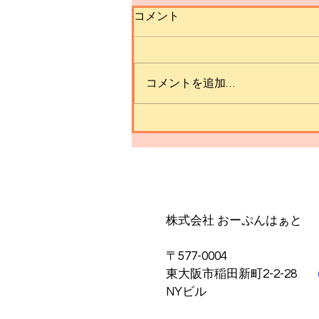
コメント
コメントを追加…
ウィスクは女子のみ❗️ 【大魔
王‘sモダンVol.7】≪with
video≫
​株式会社 おーぷんはぁと
〒577-0004
東大阪市稲田新町2-2-28
NYビル