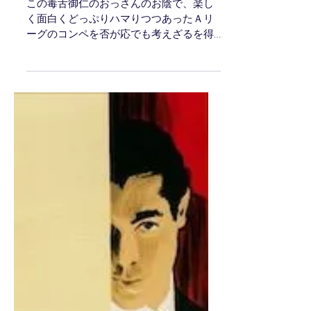
財団とAリーグの違い
❓❗️（その３）
この毒舌御仁のおっさんのお陰で、楽し
く面白くどっぷりハマりつつあったＡリ
ーグのコンペを否が応でも考えざるを得
なくなり、苦悶の日々が始まりました。
『財団とは何ぞや？』 ここからの約10年
間は、Ａリーグのコンペに見向きもせず
財団オンリーの競技選手として山あり谷
あり谷あり谷あり...