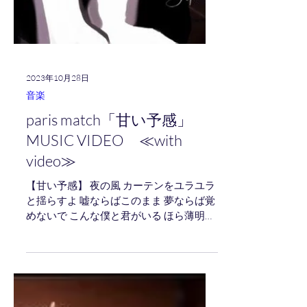
2023年10月28日
音楽
paris match「甘い予感」
MUSIC VIDEO ≪with
video≫
【甘い予感】 夜の風 カーテンをユラユラ
と揺らすよ 嘘ならばこのまま 夢ならば覚
めないで こんな僕と君がいる ほら薄明か
りに照らされた唇が とても とても綺麗だ
ね 胸の奥に隠してた柔らかい場所まで 君
は忍び込んできて深いキスを残した 甘い
予感以外には...