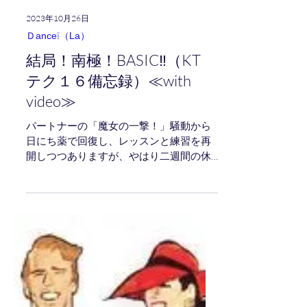
2023年10月26日
Ｄance❕（La）
結局！南極！BASIC‼（KT
テク１６備忘録）≪with
video≫
パートナーの「魔女の一撃！」騒動から
日にち薬で回復し、レッスンと練習を再
開しつつありますが、やはり二週間の休
憩期間は微妙な塩梅に互いの違和感や踊
りにくさにダイレクトに影響を与えてお
ります(´_ゝ｀) まずは、元の状態に戻すべ
く躍り込みに邁進しておりますが、大魔
王コーチャーの...