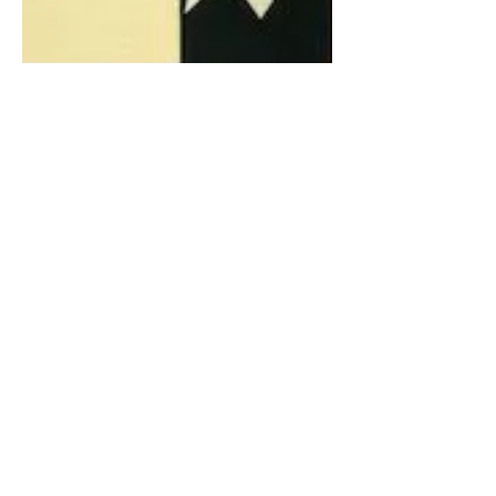
2023年10月19日
ダンス（その他）
財団とAリーグの違い
❓❗️（その２）
財団でのコテンパンに玉砕し続ける私の
心には！このＡリーグでの決勝進出と賞
状、トロフィーは、何にも代えがたいご
褒美になったのでしょう ლ(´ڡ`ლ)ｸﾞｪｯ