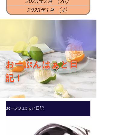
2023年2月
（20）
20件の記事
2023年1月
（4）
4件の記事
​おーぷんはぁと日
記！​
おーぷんはぁと日記