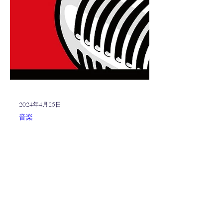
2024年4月25日
音楽
玉置浩二 『メロディー』
Live at Tokyo International
Forum ≪with video≫
あんなにも 好きだった きみがいた