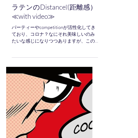
Ｄance❕（La）
ラテンのDistance❕(距離感）
≪with video≫
パーティーやcompetitionが活性化してき
ており、コロナ？なにそれ美味しいのみ
たいな感じになりつつありますが、この5
月も奈良でのスタンダードA級戦・ラテン
A級戦とダブルブッキングのcompetition
が近づいて参りました。...