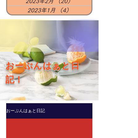
2023年2月
（20）
20件の記事
2023年1月
（4）
4件の記事
​おーぷんはぁと日
記！​
おーぷんはぁと日記