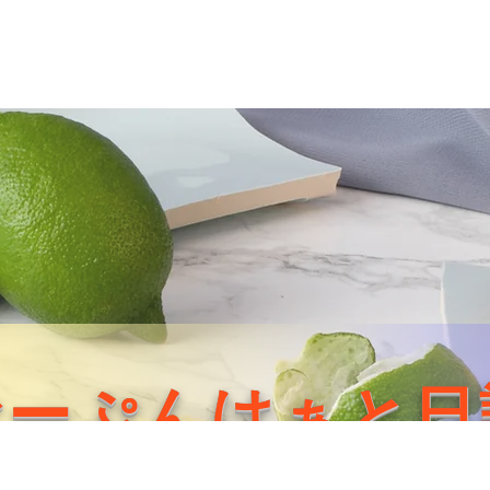
おーぷんはぁと日